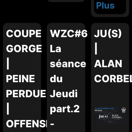
Plus
COUPE
WZC#6
JU(S)
GORGE
La
|
|
séance
ALAN
PEINE
du
CORBE
PERDUE
Jeudi
|
part.2
OFFENSIVE
-