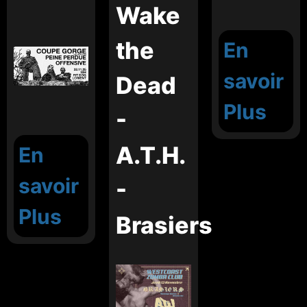
Wake
the
En
savoir
Dead
Plus
-
A.T.H.
En
savoir
-
Plus
Brasiers