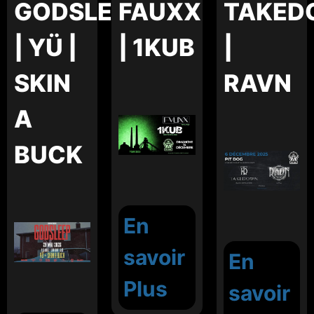
GODSLEEP
FAUXX
TAKED
| YÜ |
| 1KUB
|
SKIN
RAVN
A
BUCK
En
savoir
En
Plus
savoir