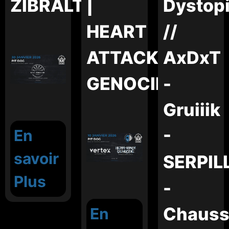
ZIBRALTAR
|
Dystop
HEART
//
ATTACK
AxDxT
GENOCIDE
-
Gruiiik
-
En
savoir
SERPIL
Plus
-
Chauss
En