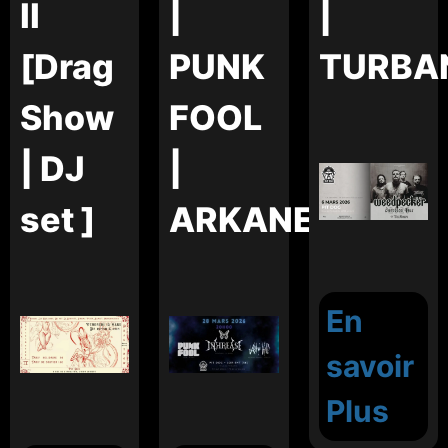
II
|
|
[Drag
PUNK
TURBA
Show
FOOL
| DJ
|
set ]
ARKANE
En
savoir
Plus