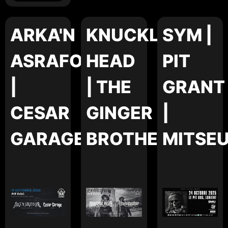
ARKA'N
KNUCKLE
SYM |
ASRAFOKOR
HEAD
PIT
|
| THE
GRANT
CESAR
GINGER
|
GARAGE
BROTHERS
MITSE