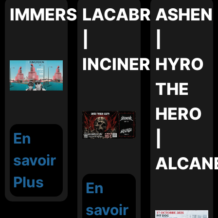
IMMERSION
LACABRA
ASHEN
|
|
INCINERATOR
HYRO
THE
HERO
|
En
savoir
ALCAN
Plus
En
savoir