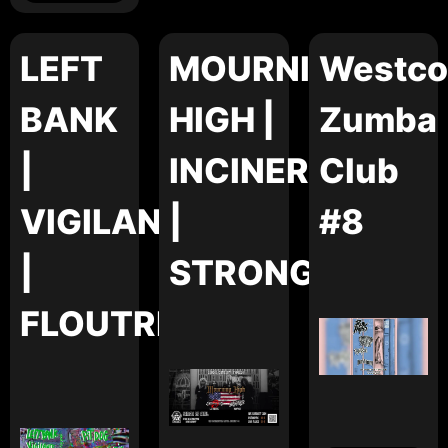
LEFT
MOURNING
Westco
BANK
HIGH |
Zumba
|
INCINERATOR
Club
VIGILANTE
|
#8
|
STRONGHOLD
FLOUTRE