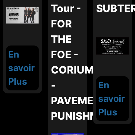
Tour -
SUBTE
FOR
THE
FOE -
En
savoir
CORIUM
Plus
-
En
savoir
PAVEMENT
Plus
PUNISHMENT