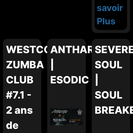
savoir
Plus
WESTCOAST
ANTHARES
SEVER
ZUMBA
|
SOUL
CLUB
ESODIC
|
#7.1 -
SOUL
2 ans
BREAK
de