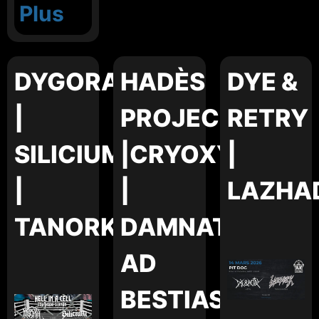
Plus
DYGORA
HADÈS
DYE &
|
PROJECT
RETRY
SILICIUM
|CRYOXYD
|
|
|
LAZHA
TANORK
DAMNATION
AD
BESTIAS