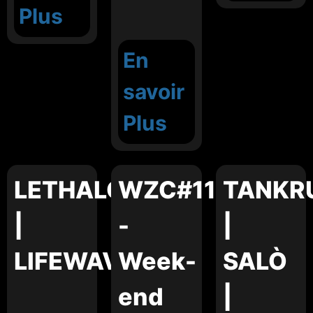
Plus
En
savoir
Plus
LETHALCORE
WZC#11
TANKR
|
-
|
LIFEWAVES
Week-
SALÒ
end
|