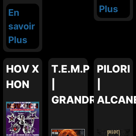
Plus
En
savoir
Plus
HOV X
T.E.M.P
PILORI
HON
|
|
GRANDRAPIDE
ALCAN