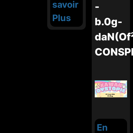
savoir
-
Plus
b.0g-
daN(Of
CONSP
En