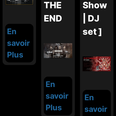
THE
Show
END
| DJ
set ]
En
savoir
Plus
En
savoir
En
Plus
savoir