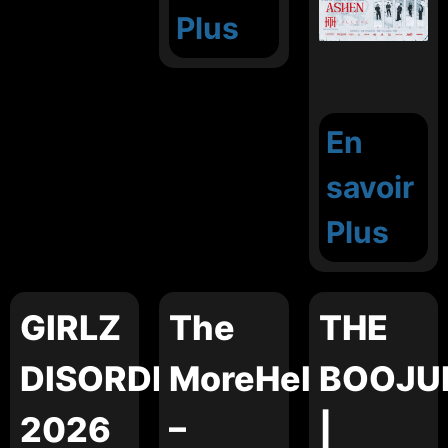
Plus
En
savoir
Plus
GIRLZ
The
THE
DISORDER
MoreHell
BOOJU
2026
–
|