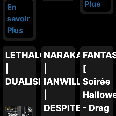
Plus
En
savoir
Plus
LETHALCORE
NARAKA
FANTA
|
|
[
DUALISIS
IANWILL
Soirée
|
Hallow
DESPITE
- Drag