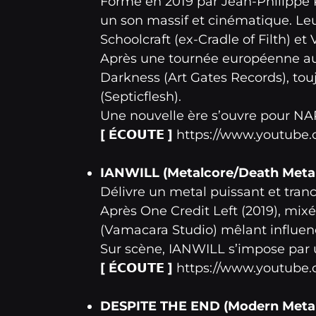
Formé en 2019 par Jean-Philippe
un son massif et cinématique. Leu
Schoolcraft (ex-Cradle of Filth) e
Après une tournée européenne aux c
Darkness (Art Gates Records), tou
(Septicflesh).
Une nouvelle ère s’ouvre pour N
[ É𝗖𝗢𝗨𝗧𝗘 ]
https://www.youtube
IANWILL (Metalcore/Death Metal 
Délivre un metal puissant et tranc
Après One Credit Left (2019), mixé
(Vamacara Studio) mêlant influenc
Sur scène, IANWILL s’impose par u
[ É𝗖𝗢𝗨𝗧𝗘 ]
https://www.youtube
DESPITE THE END (Modern Metal 