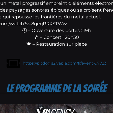
un metal progressif empreint d’éléments électro
e des paysages sonores épiques où se croisent frén
qui repousse les frontières du metal actuel.
e.com/watch?v=8qeqRRXSTWw
🕖 – Ouverture des portes : 19h
🎵 – Concert : 20h30
🍽️ – Restauration sur place
https://pitdog.s2.yapla.com/fr/event-97723
LE PROGRAMME DE LA SOIRÉE