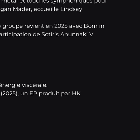
h metal et touches symphoniques pour
ogan Mader, accueille Lindsay
le groupe revient en 2025 avec Born in
rticipation de Sotiris Anunnaki V
énergie viscérale.
s (2025), un EP produit par HK