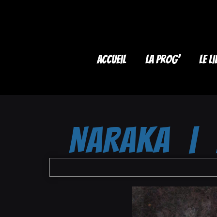
Accueil
La Prog’
Le li
NARAKA | 