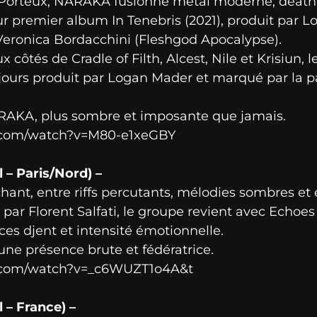
 Porteux, NARAKA fusionne metal moderne, deat
r premier album In Tenebris (2021), produit par L
t Veronica Bordacchini (Fleshgod Apocalypse).
ôtés de Cradle of Filth, Alcest, Nile et Krisiun, 
jours produit par Logan Mader et marqué par la pa
ARAKA, plus sombre et imposante que jamais.
.com/watch?v=M80-e1xeGBY
– Paris/Nord) –
hant, entre riffs percutants, mélodies sombres et 
 par Florent Salfati, le groupe revient avec Echoe
es djent et intensité émotionnelle.
ne présence brute et fédératrice.
.com/watch?v=_c6WUZT1o4A&t
– France) –