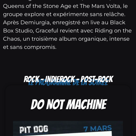
Queens of the Stone Age et The Mars Volta, le
groupe explore et expérimente sans relâche.
Après Demiurgia, enregistré en live au Black
Box Studio, Graceful revient avec Riding on the
Chaos, un troisième album organique, intense
et sans compromis.
ROCK - INDIEROCK - POST-ROCK
LE PROGRAMME DE LA SOIRÉE
DO NOT MACHINE