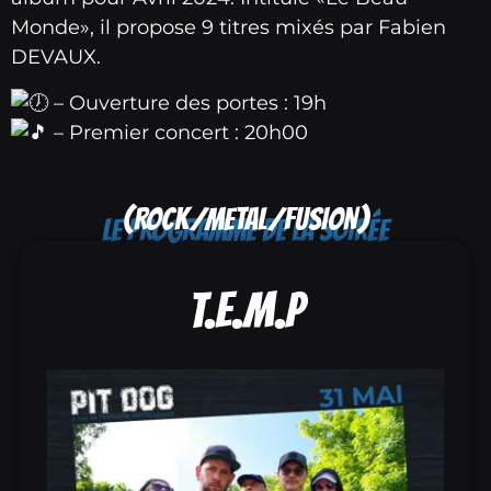
Monde», il propose 9 titres mixés par Fabien
DEVAUX.
– Ouverture des portes : 19h
– Premier concert : 20h00
(ROCK/METAL/FUSION)
LE PROGRAMME DE LA SOIRÉE
T.E.M.P