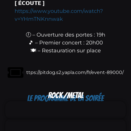
[ É𝗖𝗢𝗨𝗧𝗘 ]
https://www.youtube.com/watch?
v=YHmTNKnnwak
🕖 – Ouverture des portes : 19h
🎵 – Premier concert : 20h00
🍽️ – Restauration sur place
ttps://pitdog.s2.yapla.com/fr/event-89000/
ROCK/METAL
LE PROGRAMME DE LA SOIRÉE