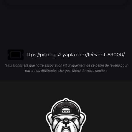
ttps://pitdog.s2.yapla.com/fr/event-89000/
*Prix Conscient que notre association vit uniquement de ce genre de revenu pour
payer nos différentes charges. Merci de votre soutien.