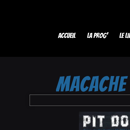
Accueil
La Prog’
Le li
MACACHE