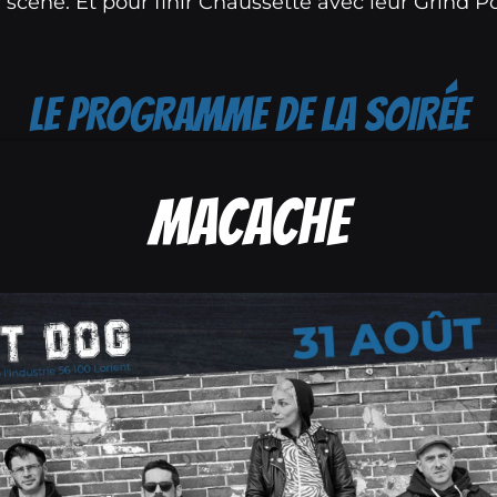
 scène. Et pour finir Chaussette avec leur Grind 
LE PROGRAMME DE LA SOIRÉE
Macache