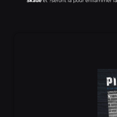
Skade
et ?seront là pour enflammer la