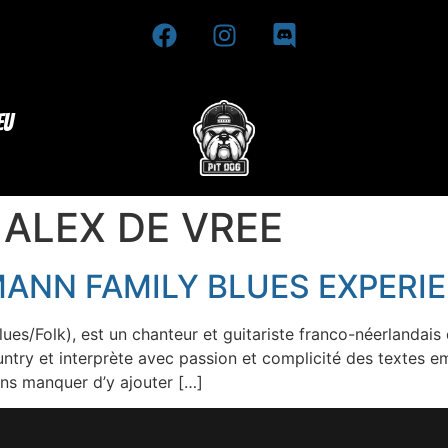
eu
:
ALEX DE VREE
MANN FAMILY BLUES EXPERI
ues/Folk), est un chanteur et guitariste franco-néerlandais 
untry et interprète avec passion et complicité des textes e
ans manquer d’y ajouter […]