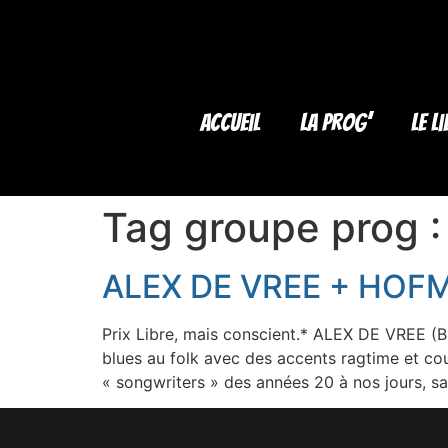
Accueil
La Prog’
Le li
Tag groupe prog 
ALEX DE VREE + HOF
Prix Libre, mais conscient.* ALEX DE VREE (Bl
blues au folk avec des accents ragtime et co
« songwriters » des années 20 à nos jours, s