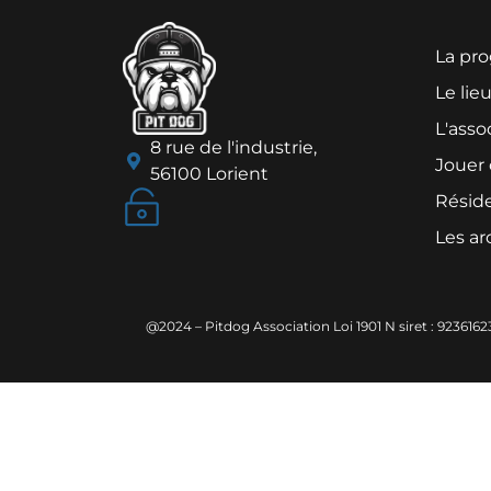
La pro
Le lie
L'asso
8 rue de l'industrie,
Jouer
56100 Lorient
Résid
Les ar
@2024 – Pitdog Association Loi 1901 N siret : 923616