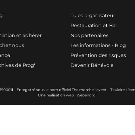
g'
Tu es organisateur
u
Restauration et Bar
ciation et adhérer
Nos partenaires
 chez nous
Les informations - Blog
ence
Prévention des risques
chives de Prog'
Devenir Bénévole
23900011 – Enregistré sous le nom officiel The morehell event – Titulaire Li
Une réalisation web : Webandroll