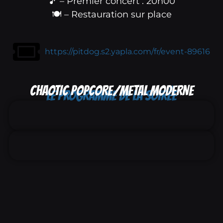
🎵 – Premier concert : 20h00
🍽️ – Restauration sur place
https://pitdog.s2.yapla.com/fr/event-89616
CHAOTIC POPCORE/METAL MODERNE
LE PROGRAMME DE LA SOIRÉE